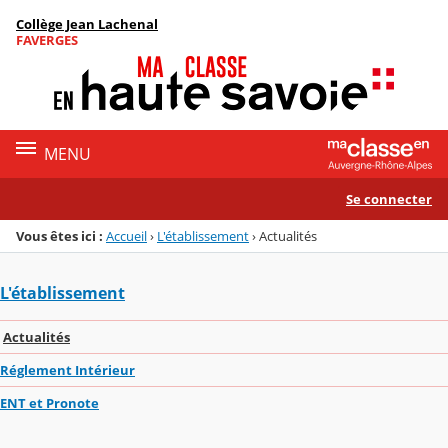
Panneau de gestion des cookies
Collège Jean Lachenal
Menu de la rubrique
Contenu
FAVERGES
MENU
Se connecter
Vous êtes ici :
Accueil
›
L'établissement
›
Actualités
L'établissement
Actualités
Réglement Intérieur
ENT et Pronote