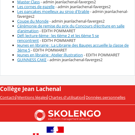
Master Class
- admin jeanlachenal-faverges2
Les cornes de gazelle
- admin jeanlachenal-faverges2
Les pancakes moelleux au sirop d'Erable
- admin jeanlachenal-
faverges2
Coupe du Monde
- admin jeanlachenal-faverges2
Cérémonie de remise du prix du Concours d'écriture en salle
d'animation
- EDITH POMMARET
Défi lecture 6ème : les 6ème 2 et les 6ème 5 se
rencontrent
- EDITH POMMARET
Jeunes en librairie : La Librairie des Bauges accueille la classe de
3ème 5
- EDITH POMMARET
Jeunes en librairie : Atelier illustration
- EDITH POMMARET
GUINNESS CAKE
- admin jeanlachenal-faverges2
Collège Jean Lachenal
Contacts
Mentions légales
Chartes d'utilisation
Données personnelles