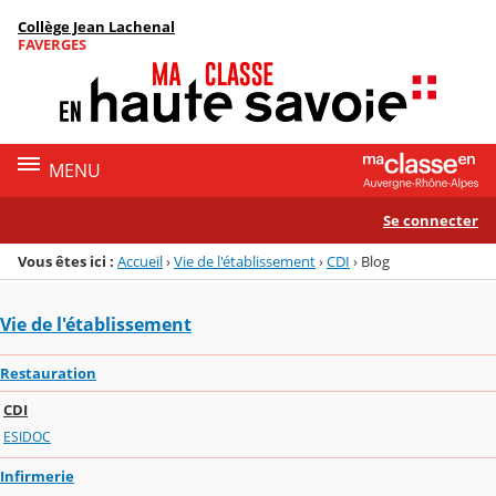
Panneau de gestion des cookies
Collège Jean Lachenal
Menu de la rubrique
Contenu
FAVERGES
MENU
Se connecter
Vous êtes ici :
Accueil
›
Vie de l'établissement
›
CDI
›
Blog
Vie de l'établissement
Restauration
CDI
ESIDOC
Infirmerie