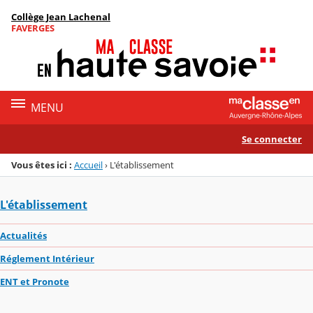
Panneau de gestion des cookies
Collège Jean Lachenal
Menu de la rubrique
Contenu
FAVERGES
MENU
Se connecter
Vous êtes ici :
Accueil
›
L'établissement
L'établissement
Actualités
Réglement Intérieur
ENT et Pronote