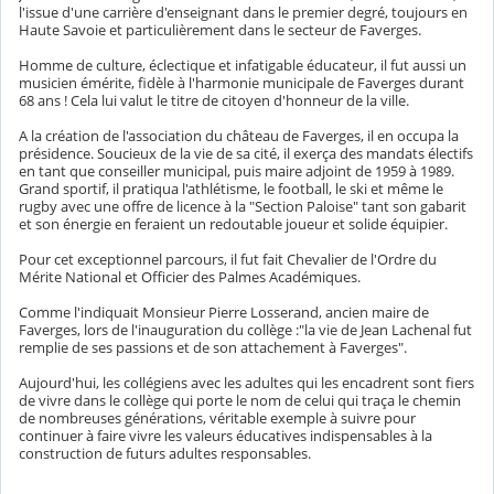
l'issue d'une carrière d'enseignant dans le premier degré, toujours en
Haute Savoie et particulièrement dans le secteur de Faverges.
Homme de culture, éclectique et infatigable éducateur, il fut aussi un
musicien émérite, fidèle à l'harmonie municipale de Faverges durant
68 ans ! Cela lui valut le titre de citoyen d'honneur de la ville.
A la création de l'association du château de Faverges, il en occupa la
présidence. Soucieux de la vie de sa cité, il exerça des mandats électifs
en tant que conseiller municipal, puis maire adjoint de 1959 à 1989.
Grand sportif, il pratiqua l'athlétisme, le football, le ski et même le
rugby avec une offre de licence à la "Section Paloise" tant son gabarit
et son énergie en feraient un redoutable joueur et solide équipier.
Pour cet exceptionnel parcours, il fut fait Chevalier de l'Ordre du
Mérite National et Officier des Palmes Académiques.
Comme l'indiquait Monsieur Pierre Losserand, ancien maire de
Faverges, lors de l'inauguration du collège :"la vie de Jean Lachenal fut
remplie de ses passions et de son attachement à Faverges".
Aujourd'hui, les collégiens avec les adultes qui les encadrent sont fiers
de vivre dans le collège qui porte le nom de celui qui traça le chemin
de nombreuses générations, véritable exemple à suivre pour
continuer à faire vivre les valeurs éducatives indispensables à la
construction de futurs adultes responsables.