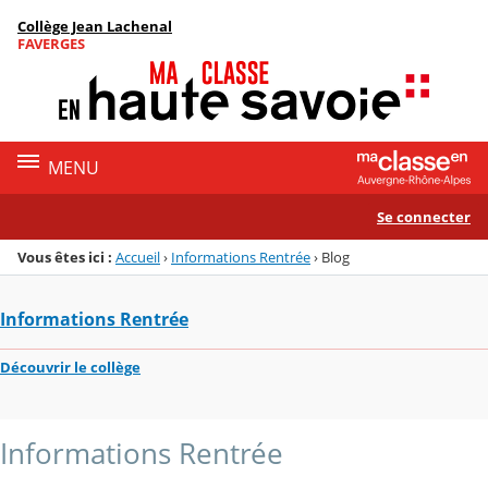
Panneau de gestion des cookies
Collège Jean Lachenal
Menu de la rubrique
Contenu
FAVERGES
MENU
Se connecter
Vous êtes ici :
Accueil
›
Informations Rentrée
›
Blog
Informations Rentrée
Découvrir le collège
Informations Rentrée