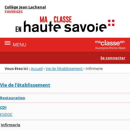
Panneau de gestion des cookies
Collège Jean Lachenal
Menu de la rubrique
Contenu
FAVERGES
MENU
Se connecter
Vous êtes ici :
Accueil
›
Vie de l'établissement
›
Infirmerie
Vie de l'établissement
Restauration
CDI
ESIDOC
Infirmerie