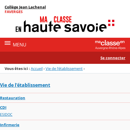
Panneau de gestion des cookies
Collège Jean Lachenal
Menu de la rubrique
Contenu
FAVERGES
MENU
Se connecter
Vous êtes ici :
Accueil
›
Vie de l'établissement
›
Vie de l'établissement
Restauration
CDI
ESIDOC
Infirmerie