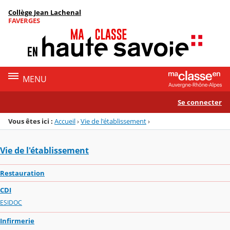
Panneau de gestion des cookies
Collège Jean Lachenal
Menu de la rubrique
Contenu
FAVERGES
MENU
Se connecter
Vous êtes ici :
Accueil
›
Vie de l'établissement
›
Vie de l'établissement
Restauration
CDI
ESIDOC
Infirmerie