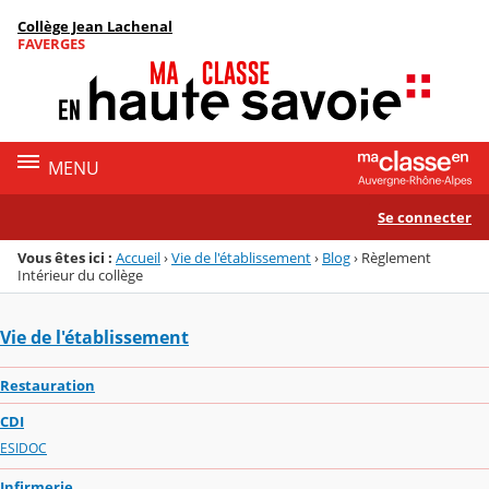
Panneau de gestion des cookies
Collège Jean Lachenal
Menu de la rubrique
Contenu
FAVERGES
MENU
Se connecter
Vous êtes ici :
Accueil
›
Vie de l'établissement
›
Blog
›
Règlement
Intérieur du collège
Vie de l'établissement
Restauration
CDI
ESIDOC
Infirmerie