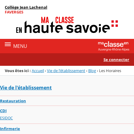
Panneau de gestion des cookies
Collège Jean Lachenal
Menu de la rubrique
Contenu
FAVERGES
MENU
Se connecter
Vous êtes ici :
Accueil
›
Vie de l'établissement
›
Blog
›
Les Horaires
Vie de l'établissement
Restauration
CDI
ESIDOC
Infirmerie