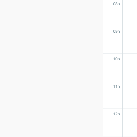
08h
09h
10h
11h
12h