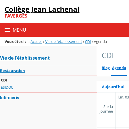
Panneau de gestion des cookies
Collège Jean Lachenal
Menu de la rubrique
Contenu
FAVERGES
MENU
Vous êtes ici :
Accueil
›
Vie de l'établissement
›
CDI
›
Agenda
CDI
Vie de l'établissement
Blog
Agenda
Restauration
CDI
Aujourd’hui
ESIDOC
lun.
03
Infirmerie
Sur la
journée