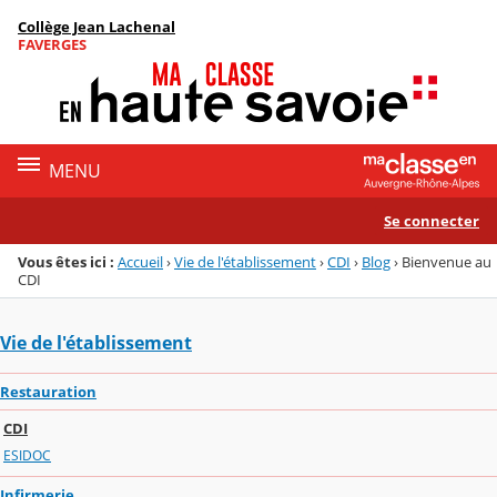
Panneau de gestion des cookies
Collège Jean Lachenal
Menu de la rubrique
Contenu
FAVERGES
MENU
Se connecter
Vous êtes ici :
Accueil
›
Vie de l'établissement
›
CDI
›
Blog
›
Bienvenue au
CDI
Vie de l'établissement
Restauration
CDI
ESIDOC
Infirmerie