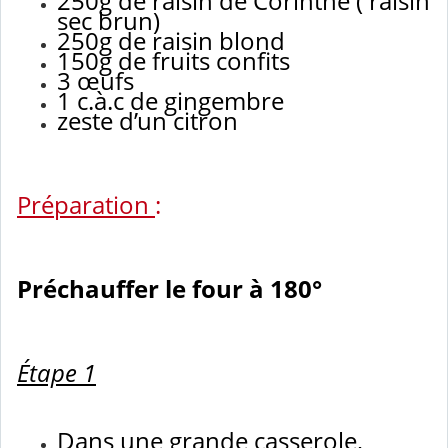
250g de raisin de Corinthe ( raisin
sec brun)
250g de raisin blond
150g de fruits confits
3 œufs
1 c.à.c de gingembre
zeste d’un citron
Préparation
:
Préchauffer le four à 180°
Étape 1
Dans une grande casserole,