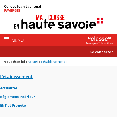
Panneau de gestion des cookies
Collège Jean Lachenal
Menu de la rubrique
Contenu
FAVERGES
MENU
Se connecter
Vous êtes ici :
Accueil
›
L'établissement
›
L'établissement
Actualités
Réglement Intérieur
ENT et Pronote