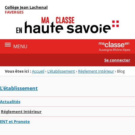
Panneau de gestion des cookies
Collège Jean Lachenal
Menu de la rubrique
Contenu
FAVERGES
MENU
Se connecter
Vous êtes ici :
Accueil
›
L'établissement
›
Réglement Intérieur
›
Blog
L'établissement
Actualités
Réglement Intérieur
ENT et Pronote