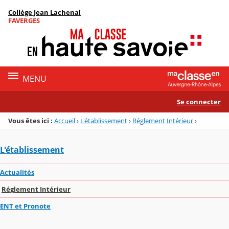
Panneau de gestion des cookies
Collège Jean Lachenal
Menu de la rubrique
Contenu
FAVERGES
MENU
Se connecter
Vous êtes ici :
Accueil
›
L'établissement
›
Réglement Intérieur
›
L'établissement
Actualités
Réglement Intérieur
ENT et Pronote