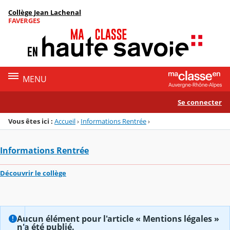
Panneau de gestion des cookies
Collège Jean Lachenal
Menu de la rubrique
Contenu
FAVERGES
MENU
Se connecter
Vous êtes ici :
Accueil
›
Informations Rentrée
›
Informations Rentrée
Découvrir le collège
Aucun élément pour l'article « Mentions légales »
n'a été publié.