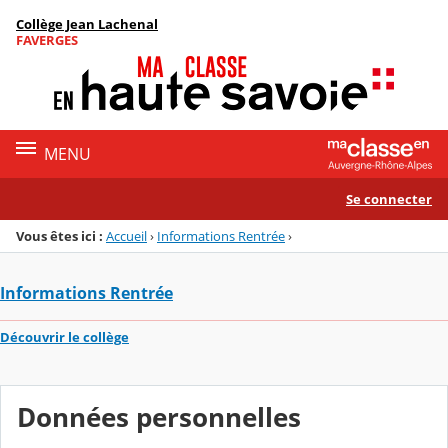
Panneau de gestion des cookies
Collège Jean Lachenal
Menu de la rubrique
Contenu
FAVERGES
MENU
Se connecter
Vous êtes ici :
Accueil
›
Informations Rentrée
›
Informations Rentrée
Découvrir le collège
Données personnelles