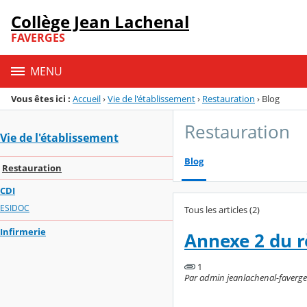
Panneau de gestion des cookies
Collège Jean Lachenal
Menu de la rubrique
Contenu
FAVERGES
MENU
Vous êtes ici :
Accueil
›
Vie de l'établissement
›
Restauration
›
Blog
Restauration
Vie de l'établissement
Blog
Restauration
CDI
ESIDOC
Tous les articles (2)
Infirmerie
Annexe 2 du r
1
Par admin jeanlachenal-faverges,