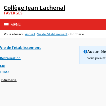
Panneau de gestion des cookies
Collège Jean Lachenal
Menu de la rubrique
Contenu
FAVERGES
MENU
Vous êtes ici :
Accueil
›
Vie de l'établissement
›
Infirmerie
Vie de l'établissement
Aucun élém
Restauration
Vous pouvez 
CDI
ESIDOC
Infirmerie