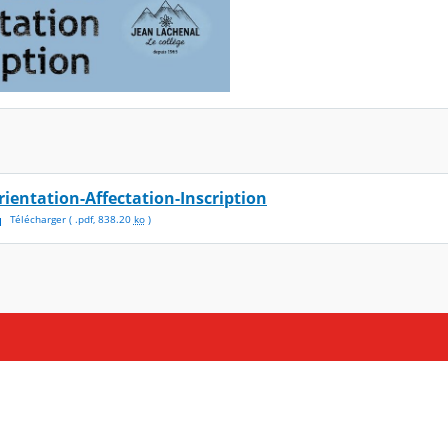
rientation-Affectation-Inscription
Télécharger
( .
pdf
,
838.20
ko
)