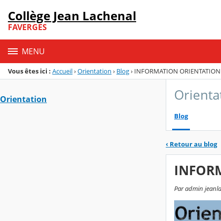
Panneau de gestion des cookies
Collège Jean Lachenal
Menu de la rubrique
Contenu
FAVERGES
MENU
Vous êtes ici :
Accueil
›
Orientation
›
Blog
›
INFORMATION ORIENTATION 
Orienta
Orientation
Blog
‹
Retour au blog
INFORM
Par admin jeanlac