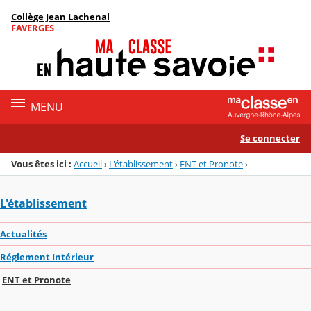
Panneau de gestion des cookies
Collège Jean Lachenal
Menu de la rubrique
Contenu
FAVERGES
MENU
Se connecter
Vous êtes ici :
Accueil
›
L'établissement
›
ENT et Pronote
›
L'établissement
Actualités
Réglement Intérieur
ENT et Pronote